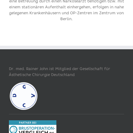
eine Betreuung durch einen Narkosearzt benötigen bzw. mit
einem stationären Aufenthalt einhergehen, erfolgen in nahe
gelegenen Krankenhäusern und OP-Zentren im Zentrum von
Berlin.
Dr. med. Rainer John ist Mitglied der Gesellschaft für
Ästhetische Chirurgie Deutschland